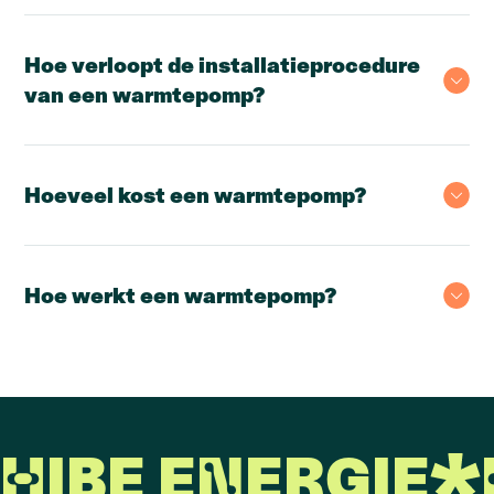
Hoe verloopt de installatieprocedure
van een warmtepomp?
Hoeveel kost een warmtepomp?
Hoe werkt een warmtepomp?
Een warmtepomp werkt op een eenvoudige manier.
Het apparaat onttrekt thermische energie aan een
natuurlijke warmtebron, zoals de grond, water, of
lucht, en geeft deze af aan het verwarmingssysteem.
Een koelmiddel of warmtedragend medium
HIBE ENERGIE
circuleert tussen de warmtebron en het