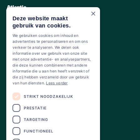
Atlantic
×
Vaillant
Deze website maakt
Mitsubishi Electric
gebruik van cookies.
Daikin
We gebruiken cookies om inhoud en
advertenties te personaliseren en om ons
verkeer te analyseren. We delen ook
MENU
informatie over uw gebruik van onze site
met onze advertentie- en analysepartners,
Aanpak
die deze kunnen combineren met andere
Warmtepompen
informatie die u aan hen heeft verstrekt of
Over ons
die zij hebben verzameld door uw gebruik
van hun diensten.
Lees verder
STRIKT NOODZAKELIJK
NUTTIGE INFORMATIE
PRESTATIE
Nieuws
FAQ
TARGETING
Contacteer ons
FUNCTIONEEL