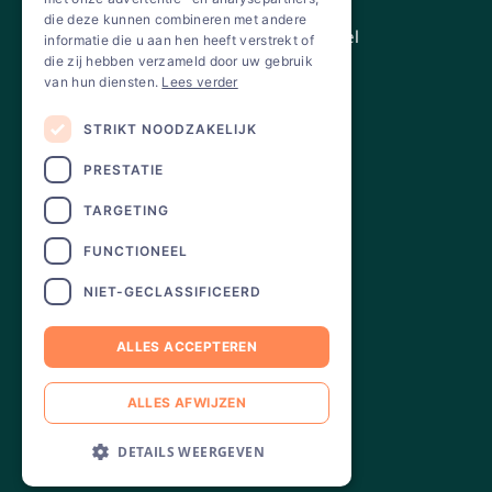
die deze kunnen combineren met andere
Koning Albert II Laan 7, 1210 Brussel
informatie die u aan hen heeft verstrekt of
die zij hebben verzameld door uw gebruik
info@hibe-energie.be
van hun diensten.
Lees verder
BTW BE 0471.811.661
STRIKT NOODZAKELIJK
PRESTATIE
TARGETING
FUNCTIONEEL
NIET-GECLASSIFICEERD
Partner van
ALLES ACCEPTEREN
ALLES AFWIJZEN
DETAILS WEERGEVEN
© 2025 Hibe energie. All rights reserved.