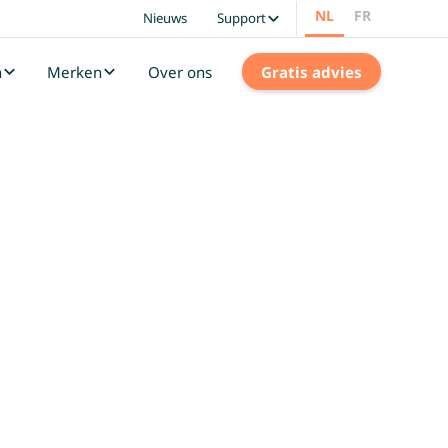
NL
FR
Nieuws
Support
n
Merken
Over ons
Gratis advies