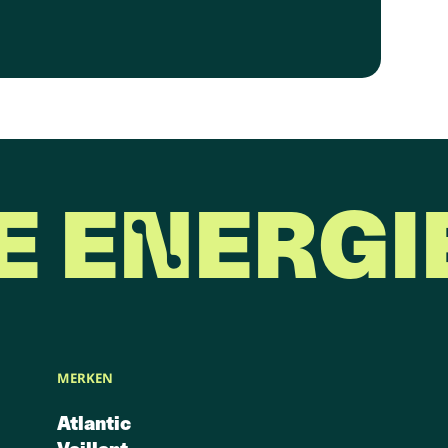
E ENERGI
MERKEN
Atlantic