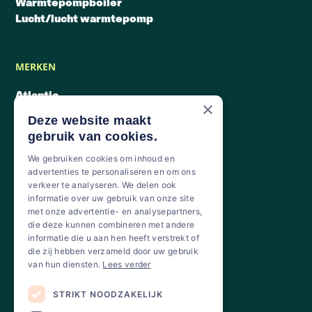
Warmtepompboiler
Lucht/lucht warmtepomp
MERKEN
Atlantic
×
Vaillant
Deze website maakt
Mitsubishi Electric
gebruik van cookies.
Daikin
We gebruiken cookies om inhoud en
advertenties te personaliseren en om ons
verkeer te analyseren. We delen ook
MENU
informatie over uw gebruik van onze site
met onze advertentie- en analysepartners,
Aanpak
die deze kunnen combineren met andere
Warmtepompen
informatie die u aan hen heeft verstrekt of
Over ons
die zij hebben verzameld door uw gebruik
van hun diensten.
Lees verder
STRIKT NOODZAKELIJK
NUTTIGE INFORMATIE